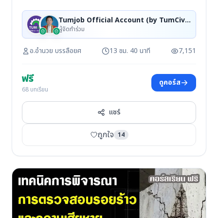
Tumjob Official Account (by TumCivil), นาย อำนวย บรรลือยศ
ผู้จัดทำร่วม
อ.อำนวย บรรลือยศ
13 ชม. 40 นาที
7,151
ฟรี
ดูคอร์ส
68 บทเรียน
แชร์
ถูกใจ
14