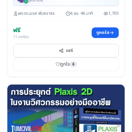
ผู้จัดทำร่วม
ผศ.ดร.นเรศ พันธราธร
6 ชม. 46 นาที
1,705
ฟรี
ดูคอร์ส
11 บทเรียน
แชร์
ถูกใจ
6