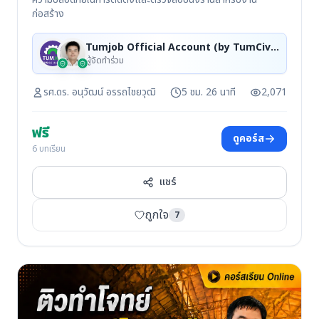
ก่อสร้าง
Tumjob Official Account (by TumCivil), รศ.ดร. อนุวัฒน์ อรรถไชยวุฒิ
ผู้จัดทำร่วม
รศ.ดร. อนุวัฒน์ อรรถไชยวุฒิ
5 ชม. 26 นาที
2,071
ฟรี
ดูคอร์ส
6 บทเรียน
แชร์
ถูกใจ
7