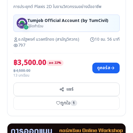
การประยุกต์ Plaxis 2D ในงานวิศวกรรมอย่างมืออาชีพ
Tumjob Official Account (by TumCivil)
ผู้จัดทำร่วม
อ.ณัฐพงศ์ นวลศรีทอง (สามัญวิศวกร)
10 ชม. 56 นาที
797
฿3,500.00
ลด 22%
ดูคอร์ส
฿4,500.00
13 บทเรียน
แชร์
ถูกใจ
1