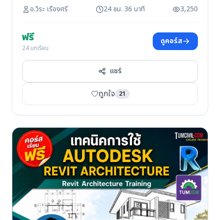
อ.วิระ เรืองศรี
24 ชม. 36 นาที
3,250
ฟรี
ดูคอร์ส
24 บทเรียน
แชร์
ถูกใจ
21