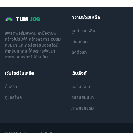
ความช่วยเหลือ
TUM
JOB
ศูนย์ช่วยเหลือ
แพลตฟอร์มหางาน หามืออาชีพ
สร้างโปรไฟล์ สร้างกิจการ อบรม
เกี่ยวกับเรา
สัมมนา และคอร์สเรียนออนไลน์
สำหรับทุกคนที่ต้องการพัฒนา
ติดต่อเรา
อาชีพและธุรกิจไปด้วยกัน
เว็บไซต์ในเครือ
เว็บลิงค์
ตั้มซีวิล
คอร์สเรียน
กูแชร์ไฟล์
อบรมสัมมนา
ภาพกิจกรรม