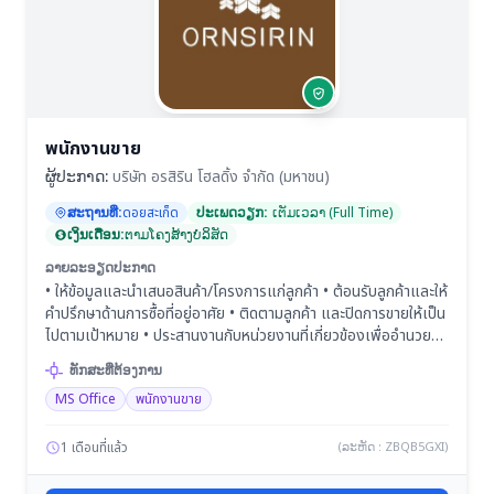
สอบ/ขั้นตอนต่างๆ และลงชื่อรับรองในส่วนที่จำเป็น) • Provide a
weekly report to the project engineer or project
manager (จัดทำรายงานประจำสัปดาห์ให้วิศวกรโครงการ หรือ ผู้
จัดการโครงการ) • Provide a weekly rolling program to the
site team (จัดทำแผนงานประจำสัปดาห์ให้ทีมงานในไซต์งาน
ก่อสร้าง) • Advise Superintendent on site related matters
(ให้คำแนะนำแก่หัวหน้างานเกี่ยวกับเรื่องที่เกี่ยวข้องกับไซต์งาน
พนักงานขาย
ก่อสร้าง) • Prepare material construction records as
ຜູ້ປະກາດ:
บริษัท อรสิริน โฮลดิ้ง จำกัด (มหาชน)
required for reporting to project engineer or project
manager (จัดทำบันทึกการก่อสร้างวัสดุตามที่ร้องขอเพื่อรายงาน
ສະຖານທີ່:
ดอยสะเก็ด
ປະເພດວຽກ:
ເຕັມເວລາ (Full Time)
ต่อวิศวกรโครงการ หรือ ผู้จัดการโครงการ
ເງິນເດືອນ:
ຕາມໂຄງສ້າງບໍລິສັດ
ລາຍລະອຽດປະກາດ
• ให้ข้อมูลและนำเสนอสินค้า/โครงการแก่ลูกค้า • ต้อนรับลูกค้าและให้
คำปรึกษาด้านการซื้อที่อยู่อาศัย • ติดตามลูกค้า และปิดการขายให้เป็น
ไปตามเป้าหมาย • ประสานงานกับหน่วยงานที่เกี่ยวข้องเพื่ออำนวย
ความสะดวกแก่ลูกค้า • ดูแลฐานข้อมูลลูกค้าและจัดทำรายงานการ
ທັກສະທີ່ຕ້ອງການ
ขาย
MS Office
พนักงานขาย
1 เดือนที่แล้ว
(ລະຫັດ : ZBQB5GXI)