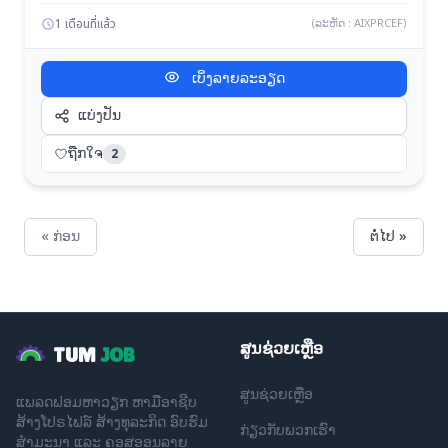
ประสิทธิภาพ -สนับสนุนกิจกรรมด้านการตลาดและงานขาย เช่น งาน
สัมมนา งานแสดงสินค้า หรือกิจกรรมส่งเสริมการขาย -รับงาน
1 เดือนที่แล้ว
(ລະຫັດ : AIXPRCEF)
บริการ (Service) จากลูกค้าในส่วนงานเขียนแบบ 3D / BIM ตามที่
ได้รับมอบหมาย -จัดทำรายงานสรุปผลการดำเนินงาน ปัญหา และ
ເບິ່ງລາຍລະອຽດ
แนวทางแก้ไข เพื่อนำเสนอต่อผู้บังคับบัญชา
ແບ່ງປັນ
ຖືກໃຈ
2
« ກ່ອນ
ຕໍ່ໄປ »
ສູນຊ່ວຍເຫຼືອ
TUM
JOB
ສູນຊ່ວຍເຫຼືອ
ແພລດຟອມຫາວຽກ ຫາມືອາຊີບ
ສ້າງໂປຣໄຟລ໌ ສ້າງທຸລະກິດ ອົບຮົມ
ກ່ຽວກັບພວກເຮົາ
ສຳມະນາ ແລະ ຄອສອອນລາຍ