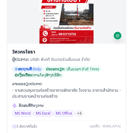
วิศวกรโยธา
ຜູ້ປະກາດ:
บริษัท พีเคที อินเตอร์เนชั่นแนล จำกัด
ສະຖານທີ່:
บึงกุ่ม
ປະເພດວຽກ:
ເຕັມເວລາ (Full Time)
ເງິນເດືອນ:
ຕາມໂຄງສ້າງບໍລິສັດ
ລາຍລະອຽດປະກາດ
- งานควบคุมงานก่อสร้างอาคารพักอาศัย โรงงาน อาคารสำนักงาน -
ประสานงานหน้างานก่อสร้าง
ທັກສະທີ່ຕ້ອງການ
MS Word
MS Excel
MS Office
+4
3 สัปดาห์ที่แล้ว
(ລະຫັດ : WXML2VFA)