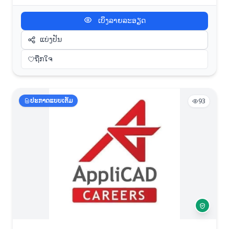
ເບິ່ງລາຍລະອຽດ
ແບ່ງປັນ
ຖືກໃຈ
ປະກາດແບບເຕັມ
93