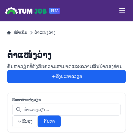
TUM
JOB
BETA
Open
ໜ້າເລີ່ມ
ຕຳແໜ່ງວ່າງ
ຕຳແໜ່ງວ່າງ
ຄົ້ນຫາວຽກທີ່ຕົງກັບຄວາມສາມາດແລະຄວາມສົນໃຈຂອງທ່ານ
ລົງປະກາດວຽກ
ຄົ້ນຫາຕຳແໜ່ງວຽກ
ຂັ້ນສູງ
ຄົ້ນຫາ