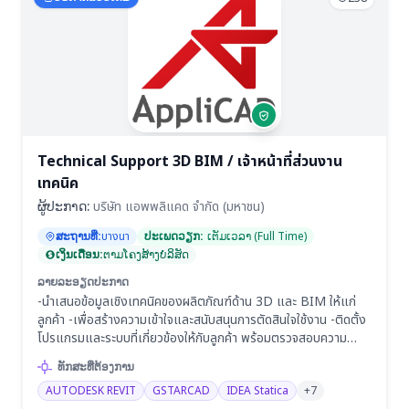
Technical Support 3D BIM / เจ้าหน้าที่ส่วนงาน
เทคนิค
ຜູ້ປະກາດ:
บริษัท แอพพลิแคด จํากัด (มหาชน)
ສະຖານທີ່:
บางนา
ປະເພດວຽກ:
ເຕັມເວລາ (Full Time)
ເງິນເດືອນ:
ຕາມໂຄງສ້າງບໍລິສັດ
ລາຍລະອຽດປະກາດ
-นำเสนอข้อมูลเชิงเทคนิคของผลิตภัณฑ์ด้าน 3D และ BIM ให้แก่
ลูกค้า -เพื่อสร้างความเข้าใจและสนับสนุนการตัดสินใจใช้งาน -ติดตั้ง
โปรแกรมและระบบที่เกี่ยวข้องให้กับลูกค้า พร้อมตรวจสอบความ
พร้อมในการใช้งาน -จัดอบรมและสาธิตการใช้งานผลิตภัณฑ์ให้แก่
ທັກສະທີ່ຕ້ອງການ
ลูกค้า ทั้งในรูปแบบ On-site และ Online -ให้คำปรึกษา แนะนำ และ
AUTODESK REVIT
GSTARCAD
IDEA Statica
+7
แก้ไขปัญหาด้านเทคนิค (Technical Support) ให้กับลูกค้าอย่างมี