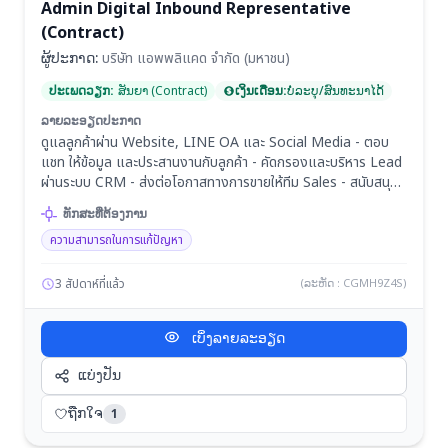
Admin Digital Inbound Representative
(Contract)
ຜູ້ປະກາດ:
บริษัท แอพพลิแคด จํากัด (มหาชน)
ປະເພດວຽກ:
ສັນຍາ (Contract)
ເງິນເດືອນ:
ບໍ່ລະບຸ/ສົນທະນາໄດ້
ລາຍລະອຽດປະກາດ
ดูแลลูกค้าผ่าน Website, LINE OA และ Social Media - ตอบ
แชท ให้ข้อมูล และประสานงานกับลูกค้า - คัดกรองและบริหาร Lead
ผ่านระบบ CRM - ส่งต่อโอกาสทางการขายให้ทีม Sales - สนับสนุน
กิจกรรมการตลาดและงาน Event - โทรเชิญลูกค้าเข้าร่วมสัมมนา
ທັກສະທີ່ຕ້ອງການ
และกิจกรรมของบริษัท
ความสามารถในการแก้ปัญหา
3 สัปดาห์ที่แล้ว
(ລະຫັດ : CGMH9Z4S)
ເບິ່ງລາຍລະອຽດ
ແບ່ງປັນ
ຖືກໃຈ
1