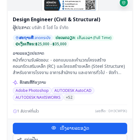
Design Engineer (Civil & Structural)
ຜູ້ປະກາດ:
บริษัท อี โอซี โอ จำกัด
ສະຖານທີ່:
ลาดกระบัง
ປະເພດວຽກ:
ເຕັມເວລາ (Full Time)
ເງິນເດືອນ:
฿25,000 - ฿35,000
ລາຍລະອຽດປະກາດ
หน้าที่ความรับผิดชอบ: - ออกแบบและคำนวณโครงสร้าง
คอนกรีตเสริมเหล็ก (RC) และโครงสร้างเหล็ก (Steel Structure)
สำหรับอาคารโรงงาน อาคารสำนักงาน และอาคารทั่วไป - จัดทำ
รายการคำนวณ (Calculation Sheet) และเอกสารประกอบการขอ
ທັກສະທີ່ຕ້ອງການ
อนุญาตก่อสร้าง - ตรวจสอบและประสานความถูกต้องของแบบ
Adobe Photoshop
AUTODESK AutoCAD
โครงสร้าง สถาปัตยกรรม และงานระบบ (MEP) เพื่อป้องกันปัญหา
หน้างาน - ออกแบบงานโยธาที่เกี่ยวข้อง เช่น ระบบระบายน้ำ ถนน
AUTODESK NAVISWORKS
+52
ภายในโครงการ งานดิน และงานฐานราก - ประสานงานกับทีม
สถาปัตยกรรม วิศวกรรมระบบ ฝ่ายประมาณราคา และทีมก่อสร้าง
1 สัปดาห์ที่แล้ว
(ລະຫັດ : DH3CWPIK)
เพื่อให้การออกแบบสอดคล้องกับการดำเนินโครงการ - สนับสนุนงาน
ด้านเทคนิค พร้อมเข้าตรวจสอบหน้างาน (Site Visit) เพื่อแก้ไข
ເບິ່ງລາຍລະອຽດ
ปัญหาและให้คำแนะนำด้านวิศวกรรมเมื่อจำเป็น
ແບ່ງປັນ