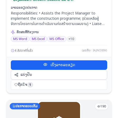
ລາຍລະອຽດປະກາດ
Responsibilities: • Assists the Project Manager to
implement the construction programme; (ช่วยเหลือผู้
จัดการโครงการในการดำเนินงานก่อสร้างตามแผนงาน) • Liaise
and co-ordinate with Main Contractor’s site personnel
ທັກສະທີ່ຕ້ອງການ
at the respective work front; (ติดต่อประสานงานกับบุคลากร
MS Word
MS Excel
MS Office
+10
ของบริษัทผู้รับเหมาหลักในพื้นที่ก่อสร้างแต่ละแห่ง) • Materials
ordering and delivery arrangement to ensure sufficient
material at each respective work front; (จัดการสั่งซื้อและจัด
4 สัปดาห์ที่แล้ว
(ລະຫັດ : IAJNOXIW)
ส่งวัสดุเพื่อให้มั่นใจว่ามีวัสดุเพียงพอในแต่ละพื้นที่ก่อสร้าง) • in-
charge of Site Activities check list procedure quality
ເບິ່ງລາຍລະອຽດ
compliance and feedback (Including launching
operations) (รับผิดชอบในการตรวจสอบกิจกรรมต่างๆ ในไซต์งาน
ແບ່ງປັນ
การปฏิบัติตามขั้นตอนคุณภาพ และการให้ข้อเสนอแนะ (รวมถึงการ
เริ่มดำเนินการ) • Monitoring, checking, recording and
ຖືກໃຈ
1
maintain site activities according to the Project Quality
Plan. (ตรวจสอบ บันทึก และบำรุงรักษางานต่างๆ ในไซต์งานตาม
แผนคุณภาพของโครงการ) • Co-ordinate with relevant
authorities (ประสานงานกับหน่วยงานที่เกี่ยวข้อง) • Ensure
ປະກາດແບບເຕັມ
190
compliance with checklist / procedures and sign off
where required; (ตรวจสอบให้แน่ใจว่าได้ปฏิบัติตามรายการตรวจ