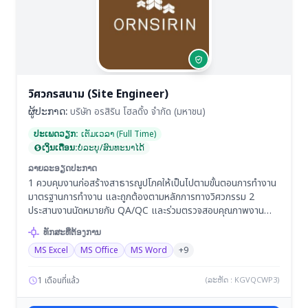
วิศวกรสนาม (Site Engineer)
ຜູ້ປະກາດ:
บริษัท อรสิริน โฮลดิ้ง จำกัด (มหาชน)
ປະເພດວຽກ:
ເຕັມເວລາ (Full Time)
ເງິນເດືອນ:
ບໍ່ລະບຸ/ສົນທະນາໄດ້
ລາຍລະອຽດປະກາດ
1 ควบคุมงานก่อสร้างสาธารณูปโภคให้เป็นไปตามขั้นตอนการทำงาน
มาตรฐานการทำงาน และถูกต้องตามหลักการทางวิศวกรรม 2
ประสานงานนัดหมายกับ QA/QC และร่วมตรวจสอบคุณภาพงาน
สาธารณูปโภคทุกหมวดงาน 3 ตรวจสอบและนำเสนอ ตั้งเบิกงวด
ທັກສະທີ່ຕ້ອງການ
งานสาธารณูปโภคได้ปริมาณและคุณภาพตามที่บริษัทกำหนด 4 ตรวจ
MS Excel
MS Office
MS Word
+9
สอบและควบคุม ด้านความปลอดภัยและชีวอนามัยในการทำงานและ
สถานที่ก่อสร้าง 5 ตรวจสอบวัสดุ ที่นำมาใช้ในงานก่อสร้างให้เป็นไป
ตามแบบหรือตามรายการวัสดุที่กำหนด 6 ตรวจรับรายการ นำเสนอ
1 เดือนที่แล้ว
(ລະຫັດ : KGVQCWP3)
และเบิกจ่ายวัสดุที่โครงการจัดหาครบถ้วนตามที่ได้ตกลงไว้ตาม
สัญญาหรือใบสั่งซื้อ 7 ส่งมอบสินค้าที่มีคุณภาพ เก็บงานตามรายการ