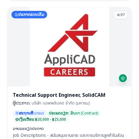
ປະກາດແບບເຕັມ
97
Technical Support Engineer, SolidCAM
ຜູ້ປະກາດ:
บริษัท แอพพลิแคด จํากัด (มหาชน)
ສະຖານທີ່:
บางนา
ປະເພດວຽກ:
ສັນຍາ (Contract)
ເງິນເດືອນ:
฿20,000 - ฿25,000
ລາຍລະອຽດປະກາດ
Job Descriptions - สนับสนุนงานขาย และการบริการลูกค้าในส่วน