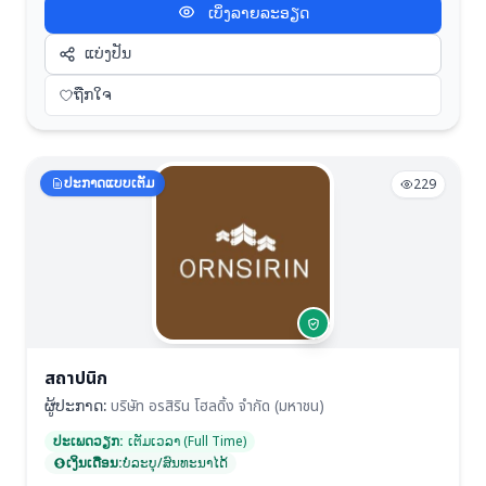
ເບິ່ງລາຍລະອຽດ
ແບ່ງປັນ
ຖືກໃຈ
ປະກາດແບບເຕັມ
229
สถาปนิก
ຜູ້ປະກາດ:
บริษัท อรสิริน โฮลดิ้ง จำกัด (มหาชน)
ປະເພດວຽກ:
ເຕັມເວລາ (Full Time)
ເງິນເດືອນ:
ບໍ່ລະບຸ/ສົນທະນາໄດ້