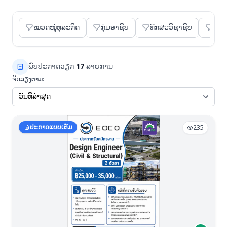
ໝວດໝູ່ທຸລະກິດ
ກຸ່ມອາຊີບ
ທັກສະວິຊາຊີບ
ທັກ
ພົບປະກາດວຽກ
17
ລາຍການ
ຈັດລຽງຕາມ:
ປະກາດແບບເຕັມ
235