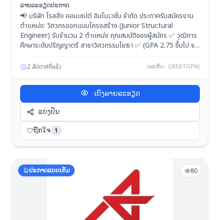
คุณสมบัติของผู้สมัคร ✅ วุฒิการศึกษาระดับปริญญาตรี
ລາຍລະອຽດປະກາດ
สาขาวิศ
📢 บริษัท โรลลิ่ง คอนเซปต์ อินโนเวชั่น จำกัด ประกาศรับสมัครงาน
ตำแหน่ง: วิศวกรออกแบบโครงสร้าง (Junior Structural
Engineer) รับจำนวน 2 ตำแหน่ง คุณสมบัติของผู้สมัคร ✅ วุฒิการ
ศึกษาระดับปริญญาตรี สาขาวิศวกรรมโยธา ✅ (GPA 2.75 ขึ้นไป จะ
ได้รับการพิจารณาเป็นพิเศษ) ✅ มีประสบการณ์ทำงาน 0–2 ปี ด้าน
การออกแบบและคำนวณงานโครงสร้าง ✅ หากมีใบอนุญาตประกอบ
2 สัปดาห์ที่แล้ว
(ລະຫັດ : QBEDTGPN)
วิชาชีพวิศวกรรมควบคุม (กว.) ระดับภาคีวิศวกร (ภย.) จะได้รับการ
พิจารณาเป็นพิเศษ ✅ มีความชำนาญในการใช้โปรแกรมสำเร็จรูป
ເບິ່ງລາຍລະອຽດ
STAAD.Pro หรือ ETABS ✅ มีความชำนาญในการเขียนแบบ
โครงสร้างด้วย AutoCAD และ BIM (Building Information
ແບ່ງປັນ
Modeling) ✅ มีทักษะการใช้ภาษาอังกฤษในการติดต่อสื่อสารได้ดี ✅
มีความรู้หรือความสามารถในการประยุกต์ใช้ AI ในการทำงาน จะได้รับ
ຖືກໃຈ
1
การพิจารณาเป็นพิเศษ ✅ มีความรับผิดชอบในการทำงานสูง ตรงต่อ
เวลา และมีทัศนคติพร้อมเรียนรู้สิ่งใหม่ วิธีสมัครงาน 📧 ส่ง CV
สมัครงานมาที่ Email: Wanich.ga@rokinno.com สถานที่ติดต่อ
บริษัท โรลลิ่ง คอนเซปต์ อินโนเวชั่น จำกัด 62/3 ถนนราษฎร์พัฒนา
ປະກາດແບບເຕັມ
80
แขวงราษฎร์พัฒนา เขตสะพานสูง กรุงเทพมหานคร 10240
https://rokinno.com/ ☎️ โทรศัพท์: 02-5405555 📠 โทรสาร:
02-5175155 #รับสมัครงาน #วิศวกรโยธา #วิศวกรโครงสร้าง
#StructuralEngineer #CivilEngineer #หางานวิศวกร