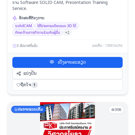
งาน Software SOLID CAM, Presentation Training
Service.
ທັກສະທີ່ຕ້ອງການ
solidCAM
ใช้โปรแกรมเขียนแบบ 3D ได้
ทักษะด้านการทำงานร่วมกับผู้อื่น
+2
3 สัปดาห์ที่แล้ว
(ລະຫັດ : 72BBSAZN)
ເບິ່ງລາຍລະອຽດ
ແບ່ງປັນ
ຖືກໃຈ
1
ປະກາດແບບເຕັມ
306