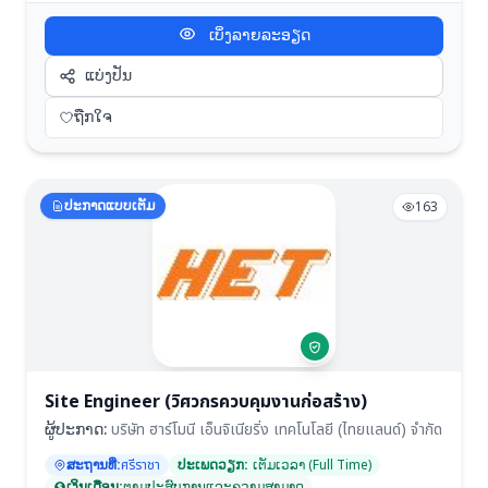
ເບິ່ງລາຍລະອຽດ
ແບ່ງປັນ
ຖືກໃຈ
ປະກາດແບບເຕັມ
163
Site Engineer (วิศวกรควบคุมงานก่อสร้าง)
ຜູ້ປະກາດ:
บริษัท ฮาร์โมนี เอ็นจิเนียริ่ง เทคโนโลยี (ไทยแลนด์) จำกัด
ສະຖານທີ່:
ศรีราชา
ປະເພດວຽກ:
ເຕັມເວລາ (Full Time)
ເງິນເດືອນ:
ຕາມປະສົບການແລະຄວາມສາມາດ