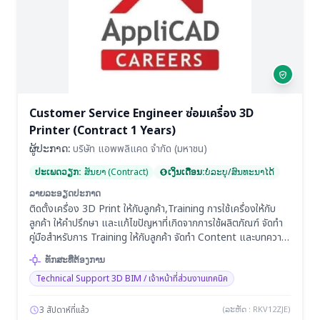
Customer Service Engineer ซ่อมเครื่อง 3D
Printer (Contract 1 Years)
ຜູ້ປະກາດ:
บริษัท แอพพลิแคด จํากัด (มหาชน)
ປະເພດວຽກ:
ສັນຍາ (Contract)
ເງິນເດືອນ:
ບໍ່ລະບຸ/ສົນທະນາໄດ້
ລາຍລະອຽດປະກາດ
ติดตั้งเครื่อง 3D Print ให้กับลูกค้า,Training การใช้เครื่องให้กับ
ลูกค้า ให้คำปรึกษา และแก้ไขปัญหาที่เกิดจากการใช้ผลิตภัณฑ์ จัดทำ
คู่มือสำหรับการ Training ให้กับลูกค้า จัดทำ Content และบทความ
เพื่อส่งให้หน่วยงาน IT Update ใน Website และนิตยสารต่าง ๆ
ທັກສະທີ່ຕ້ອງການ
จัดทำรายงานที่เกี่ยวข้องกับงานในความรับผิดชอบนำเสนอต่อผู้บังคับ
Technical Support 3D BIM / เจ้าหน้าที่ส่วนงานเทคนิค
บัญา ดูแลบำรุงรักษาและแก้ไขปัญหาเครื่องจักรพร้อมทั้งบริการหลัง
การขาย และบันทึกผลการให้บริการ
3 สัปดาห์ที่แล้ว
(ລະຫັດ : RKV12ZJE)