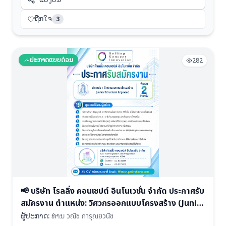
ຖືກໃຈ
3
ປະກາດແບບດ່ວນ
282
📢 บริษัท โรลลิ่ง คอนเซปต์ อินโนเวชั่น จำกัด ประกาศรับ
สมัครงาน ตำแหน่ง: วิศวกรออกแบบโครงสร้าง (Junior
Structural Engineer) รับจำนวน 2 ตำแหน่ง
ຜູ້ປະກາດ:
ທ່ານ วณิช การุณยวนิช