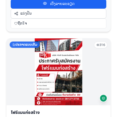
ເບິ່ງລາຍລະອຽດ
แก้ไขภายในระยะเวลาที่กำหนด
ແບ່ງປັນ
ຖືກໃຈ
ປະກາດແບບເຕັມ
316
โฟร์แมนก่อสร้าง