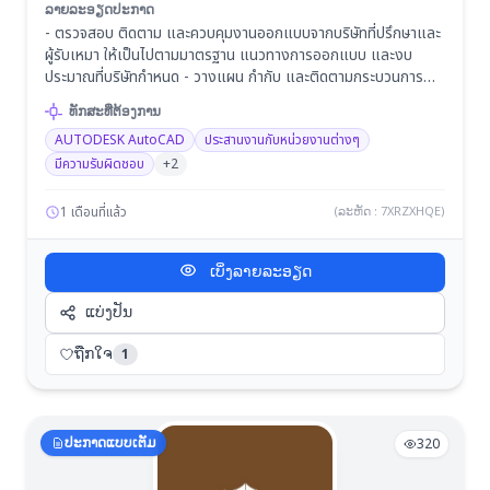
ລາຍລະອຽດປະກາດ
- ตรวจสอบ ติดตาม และควบคุมงานออกแบบจากบริษัทที่ปรึกษาและ
ผู้รับเหมา ให้เป็นไปตามมาตรฐาน แนวทางการออกแบบ และงบ
ประมาณที่บริษัทกำหนด - วางแผน กำกับ และติดตามกระบวนการ
ตรวจสอบแบบ รวมถึงการส่งมอบงานออกแบบให้เป็นไปตามแผน
ທັກສະທີ່ຕ້ອງການ
งานและระยะเวลาที่กำหนด - พิจารณา คัดเลือก และตรวจสอบสเปค
AUTODESK AutoCAD
ประสานงานกับหน่วยงานต่างๆ
วัสดุที่เกี่ยวข้องกับงานสถาปัตยกรรม ให้เหมาะสมกับการใช้งาน
คุณภาพ และงบประมาณโครงการ - ตรวจสอบและพิจารณาแบบ
มีความรับผิดชอบ
+2
Shop Drawing รวมถึงวัสดุและอุปกรณ์ตัวอย่าง (Material
Sample) ที่ผู้รับเหมานำเสนอ เพื่อให้เป็นไปตามมาตรฐานและข้อ
1 เดือนที่แล้ว
(ລະຫັດ : 7XRZXHQE)
กำหนดของโครงการ - ตรวจสอบความถูกต้องและความครบถ้วน
ของแบบก่อสร้าง เพื่อขออนุมัติและนำเสนอข้อมูลผู้บริหารก่อน
ເບິ່ງລາຍລະອຽດ
ดำเนินการก่อสร้าง - ประสานงานกับหน่วยงานภายใน บริษัทที่ปรึกษา
และผู้รับเหมา เพื่อแก้ไขปัญหาและพัฒนางานออกแบบให้สอดคล้อง
ແບ່ງປັນ
กับเป้าหมายของโครงการ
ຖືກໃຈ
1
ປະກາດແບບເຕັມ
320