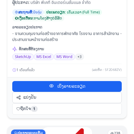
ຜູ້ປະກາດ:
บริษัท พีเคที อินเตอร์เนชั่นแนล จำกัด
ສະຖານທີ່:
บึงกุ่ม
ປະເພດວຽກ:
ເຕັມເວລາ (Full Time)
ເງິນເດືອນ:
ຕາມໂຄງສ້າງບໍລິສັດ
ລາຍລະອຽດປະກາດ
- งานควบคุมงานก่อสร้างอาคารพักอาศัย โรงงาน อาคารสำนักงาน -
ประสานงานหน้างานก่อสร้าง
ທັກສະທີ່ຕ້ອງການ
SketchUp
MS Excel
MS Word
+3
1 เดือนที่แล้ว
(ລະຫັດ : SF2D68ZV)
ເບິ່ງລາຍລະອຽດ
ແບ່ງປັນ
ຖືກໃຈ
1
ປະກາດແບບເຕັມ
238