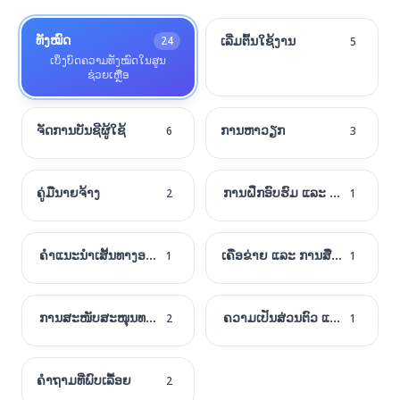
ທັງໝົດ
ເລີ່ມຕົ້ນໃຊ້ງານ
24
5
ເບິ່ງບົດຄວາມທັງໝົດໃນສູນ
ຊ່ວຍເຫຼືອ
ຈັດການບັນຊີຜູ້ໃຊ້
ການຫາວຽກ
6
3
ຄູ່ມືນາຍຈ້າງ
ການຝຶກອົບຮົມ ແລະ ການພັດທະນ
2
1
ຄໍາແນະນໍາເສັ້ນທາງອາຊີບ
ເຄືອຂ່າຍ ແລະ ການສື່ສານ
1
1
ການສະໜັບສະໜຸນທາງເທກນິກ
ຄວາມເປັນສ່ວນຕົວ ແລະ ຄວາມປ
2
1
ຄຳຖາມທີ່ພົບເລື້ອຍ
2