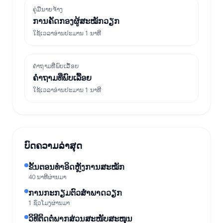
ຄູ່ມືນາຍຈ້າງ
ການຄັດກອງຜູ້ສະໝັກວຽກ
ໃຊ້ເວລາອ່ານປະມານ 1 ນາທີ
ຄຳຖາມທີ່ພົບເລື້ອຍ
ຄໍາຖາມທີ່ພົບເລື້ອຍ
ໃຊ້ເວລາອ່ານປະມານ 1 ນາທີ
ບົດຄວາມລ່າສຸດ
ຂັ້ນຕອນທຳອິດຫຼັງການສະໝັກ
40 ນາທີຜ່ານມາ
ການກະກຽມຕົວສໍາພາດວຽກ
1 ຊົ່ວໂມງຜ່ານມາ
ວິທີຕິດຕໍ່ພາກສ່ວນສະໜັບສະໜຸນ