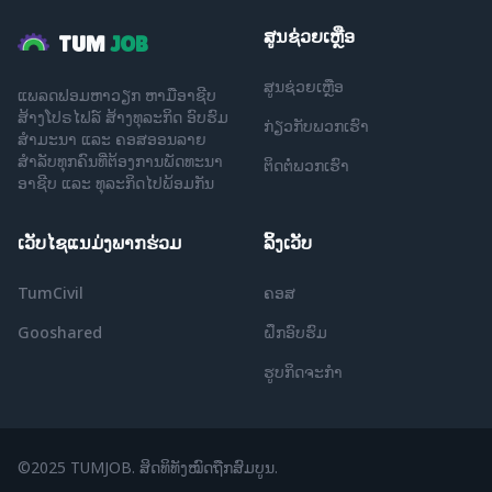
ສູນຊ່ວຍເຫຼືອ
TUM
JOB
ສູນຊ່ວຍເຫຼືອ
ແພລດຟອມຫາວຽກ ຫາມືອາຊີບ
ສ້າງໂປຣໄຟລ໌ ສ້າງທຸລະກິດ ອົບຮົມ
ກ່ຽວກັບພວກເຮົາ
ສຳມະນາ ແລະ ຄອສອອນລາຍ
ສໍາລັບທຸກຄົນທີ່ຕ້ອງການພັດທະນາ
ຕິດຕໍ່ພວກເຮົາ
ອາຊີບ ແລະ ທຸລະກິດໄປພ້ອມກັນ
ເວັບໄຊແນມ່ງພາກຮ່ວມ
ລິ້ງເວັບ
TumCivil
ຄອສ
Gooshared
ຝຶກອົບຮົມ
ຮູບກິດຈະກໍາ
©2025 TUMJOB. ສິດທິທັງໝົດຖືກສົມບູນ.