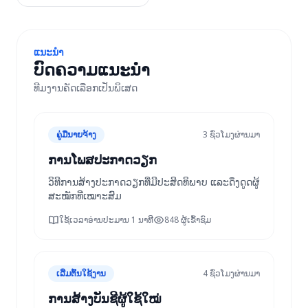
ແນະນຳ
ບົດຄວາມແນະນຳ
ທີມງານຄັດເລືອກເປັນພິເສດ
ຄູ່ມືນາຍຈ້າງ
3 ຊົ່ວໂມງຜ່ານມາ
ການໂພສປະກາດວຽກ
ວິທີການສ້າງປະກາດວຽກທີ່ມີປະສິດທິພາບ ແລະດຶງດູດຜູ້
ສະໝັກທີ່ເໝາະສົມ
ໃຊ້ເວລາອ່ານປະມານ 1 ນາທີ
848 ຜູ້ເຂົ້າຊົມ
ເລີ່ມຕົ້ນໃຊ້ງານ
4 ຊົ່ວໂມງຜ່ານມາ
ການສ້າງບັນຊີຜູ້ໃຊ້ໃໝ່