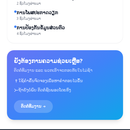
2 ຊົ່ວໂມງຜ່ານມາ
ການໂພສປະກາດວຽກ
3 ຊົ່ວໂມງຜ່ານມາ
ການປ້ອງກັນຂໍ້ມູນສ່ວນຕົວ
4 ຊົ່ວໂມງຜ່ານມາ
ຍັງຕ້ອງການຄວາມຊ່ວຍເຫຼືອ?
ຕິດຕໍ່ທີມງານ ແລະ ພວກເຮົາຈະຕອບກັບໃນໄມ່ຊ້າ
ໃຊ້ຄຳຄົ້ນຈົດຈອງເພື່ອຫາຄຳຕອບໄວຂຶ້ນ
ຖ້າຍັງບໍ່ພົບ ຕິດຕໍ່ຊີບພອດໂດຍກົງ
ຕິດຕໍ່ທີມງານ