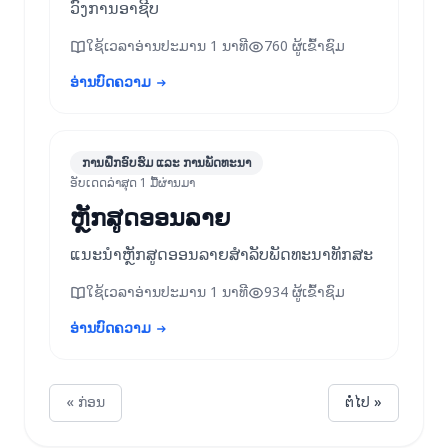
ວົງການອາຊີບ
ໃຊ້ເວລາອ່ານປະມານ 1 ນາທີ
760 ຜູ້ເຂົ້າຊົມ
ອ່ານບົດຄວາມ
ການຝຶກອົບຮົມ ແລະ ການພັດທະນາ
ອັບເດດລ່າສຸດ 1 ມື້ຜ່ານມາ
ຫຼັກສູດອອນລາຍ
ແນະນຳຫຼັກສູດອອນລາຍສຳລັບພັດທະນາທັກສະ
ໃຊ້ເວລາອ່ານປະມານ 1 ນາທີ
934 ຜູ້ເຂົ້າຊົມ
ອ່ານບົດຄວາມ
« ກ່ອນ
ຕໍ່ໄປ »