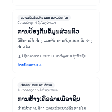
ຄວາມເປັນສ່ວນຕົວ ແລະ ຄວາມປອດໄພ
ອັບເດດລ່າສຸດ 4 ຊົ່ວໂມງຜ່ານມາ
ການປ້ອງກັນຂໍ້ມູນສ່ວນຕົວ
ວິທີການປົກປ້ອງ ແລະຈັດການຂໍ້ມູນສ່ວນຕົວຢ່າງ
ປອດໄພ
ໃຊ້ເວລາອ່ານປະມານ 1 ນາທີ
818 ຜູ້ເຂົ້າຊົມ
ອ່ານບົດຄວາມ
ເຄືອຂ່າຍ ແລະ ການສື່ສານ
ອັບເດດລ່າສຸດ 16 ຊົ່ວໂມງຜ່ານມາ
ການສ້າງເຄືອຂ່າຍມືອາຊີບ
ເຕັກນິກການສ້າງ ແລະເບິ່ງແຍງເຄືອຂ່າຍໃນ