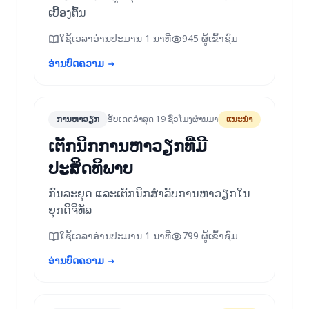
ເບື້ອງຕົ້ນ
ໃຊ້ເວລາອ່ານປະມານ 1 ນາທີ
945 ຜູ້ເຂົ້າຊົມ
ອ່ານບົດຄວາມ
ການຫາວຽກ
ອັບເດດລ່າສຸດ 19 ຊົ່ວໂມງຜ່ານມາ
ແນະນຳ
ເຕັກນິກການຫາວຽກທີ່ມີ
ປະສິດທິພາບ
ກົນລະຍຸດ ແລະເຕັກນິກສຳລັບການຫາວຽກໃນ
ຍຸກດິຈິທັລ
ໃຊ້ເວລາອ່ານປະມານ 1 ນາທີ
799 ຜູ້ເຂົ້າຊົມ
ອ່ານບົດຄວາມ