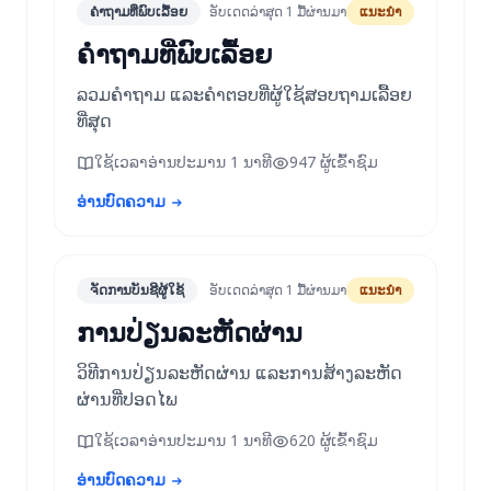
ຄຳຖາມທີ່ພົບເລື້ອຍ
ອັບເດດລ່າສຸດ 1 ມື້ຜ່ານມາ
ແນະນຳ
ຄໍາຖາມທີ່ພົບເລື້ອຍ
ລວມຄໍາຖາມ ແລະຄໍາຕອບທີ່ຜູ້ໃຊ້ສອບຖາມເລື້ອຍ
ທີ່ສຸດ
ໃຊ້ເວລາອ່ານປະມານ 1 ນາທີ
947 ຜູ້ເຂົ້າຊົມ
ອ່ານບົດຄວາມ
ຈັດການບັນຊີຜູ້ໃຊ້
ອັບເດດລ່າສຸດ 1 ມື້ຜ່ານມາ
ແນະນຳ
ການປ່ຽນລະຫັດຜ່ານ
ວິທີການປ່ຽນລະຫັດຜ່ານ ແລະການສ້າງລະຫັດ
ຜ່ານທີ່ປອດໄພ
ໃຊ້ເວລາອ່ານປະມານ 1 ນາທີ
620 ຜູ້ເຂົ້າຊົມ
ອ່ານບົດຄວາມ