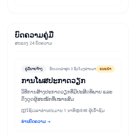
ບົດຄວາມຄູ່ມື
ສະແດງ 24 ບົດຄວາມ
ຄູ່ມືນາຍຈ້າງ
ອັບເດດລ່າສຸດ 3 ຊົ່ວໂມງຜ່ານມາ
ແນະນຳ
ການໂພສປະກາດວຽກ
ວິທີການສ້າງປະກາດວຽກທີ່ມີປະສິດທິພາບ ແລະ
ດຶງດູດຜູ້ສະໝັກທີ່ເໝາະສົມ
ໃຊ້ເວລາອ່ານປະມານ 1 ນາທີ
848 ຜູ້ເຂົ້າຊົມ
ອ່ານບົດຄວາມ