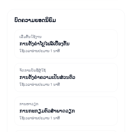
ບົດຄວາມຍອດນິຍົມ
ເລີ່ມຕົ້ນໃຊ້ງານ
ການຕັ້ງຄ່າໂປຼໄຟລ໌ເບື້ອງຕົ້ນ
ໃຊ້ເວລາອ່ານປະມານ 1 ນາທີ
ຈັດການບັນຊີຜູ້ໃຊ້
ການຕັ້ງຄ່າຄວາມເປັນສ່ວນຕົວ
ໃຊ້ເວລາອ່ານປະມານ 1 ນາທີ
ການຫາວຽກ
ການກະກຽມຕົວສໍາພາດວຽກ
ໃຊ້ເວລາອ່ານປະມານ 1 ນາທີ