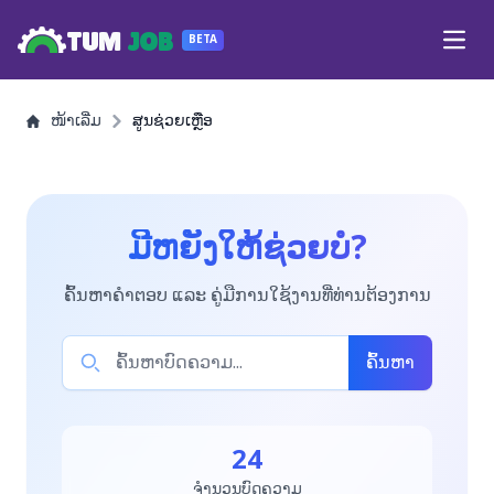
TUM
JOB
BETA
Open
ໜ້າເລີ່ມ
ສູນຊ່ວຍເຫຼືອ
ມີຫຍັງໃຫ້ຊ່ວຍບໍ?
ຄົ້ນຫາຄຳຕອບ ແລະ ຄູ່ມືການໃຊ້ງານທີ່ທ່ານຕ້ອງການ
ຄົ້ນຫາ
24
ຈຳນວນບົດຄວາມ