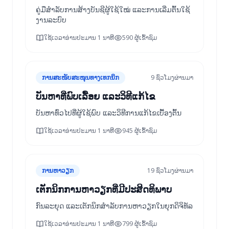
ຄູ່ມືສຳລັບການສ້າງບັນຊີຜູ້ໃຊ້ໃໝ່ ແລະການເລີ່ມຕົ້ນໃຊ້
ງານລະບົບ
ໃຊ້ເວລາອ່ານປະມານ 1 ນາທີ
590 ຜູ້ເຂົ້າຊົມ
ການສະໜັບສະໜຸນທາງເທກນິກ
9 ຊົ່ວໂມງຜ່ານມາ
ບັນຫາທີ່ພົບເລື້ອຍ ແລະວິທີແກ້ໄຂ
ບັນຫາທົ່ວໄປທີ່ຜູ້ໃຊ້ພົບ ແລະວິທີການແກ້ໄຂເບື້ອງຕົ້ນ
ໃຊ້ເວລາອ່ານປະມານ 1 ນາທີ
945 ຜູ້ເຂົ້າຊົມ
ການຫາວຽກ
19 ຊົ່ວໂມງຜ່ານມາ
ເຕັກນິກການຫາວຽກທີ່ມີປະສິດທິພາບ
ກົນລະຍຸດ ແລະເຕັກນິກສຳລັບການຫາວຽກໃນຍຸກດິຈິທັລ
ໃຊ້ເວລາອ່ານປະມານ 1 ນາທີ
799 ຜູ້ເຂົ້າຊົມ