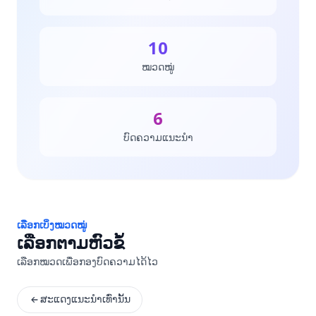
10
ໝວດໝູ່
6
ບົດຄວາມແນະນຳ
ເລືອກເບິ່ງໝວດໝູ່
ເລືອກຕາມຫົວຂໍ້
ເລືອກໝວດເພື່ອກອງບົດຄວາມໄດ້ໄວ
ສະແດງແນະນຳເທົ່ານັ້ນ