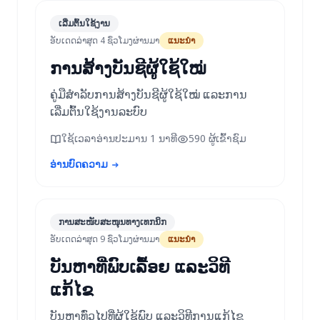
ເລີ່ມຕົ້ນໃຊ້ງານ
ອັບເດດລ່າສຸດ 4 ຊົ່ວໂມງຜ່ານມາ
ແນະນຳ
ການສ້າງບັນຊີຜູ້ໃຊ້ໃໝ່
ຄູ່ມືສຳລັບການສ້າງບັນຊີຜູ້ໃຊ້ໃໝ່ ແລະການ
ເລີ່ມຕົ້ນໃຊ້ງານລະບົບ
ໃຊ້ເວລາອ່ານປະມານ 1 ນາທີ
590 ຜູ້ເຂົ້າຊົມ
ອ່ານບົດຄວາມ
ການສະໜັບສະໜຸນທາງເທກນິກ
ອັບເດດລ່າສຸດ 9 ຊົ່ວໂມງຜ່ານມາ
ແນະນຳ
ບັນຫາທີ່ພົບເລື້ອຍ ແລະວິທີ
ແກ້ໄຂ
ບັນຫາທົ່ວໄປທີ່ຜູ້ໃຊ້ພົບ ແລະວິທີການແກ້ໄຂ