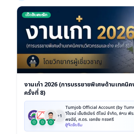
ເປີດຮັບສະໝັກ
งานเก๋า 2026 (การบรรยายพิเศษด้านเทคนิค
ครั้งที่ 8)
Tumjob Official Account (by TumCiv
วิโรจน์ เอ็นจิเนียร์ ดีไซน์ จำกัด, ທ່ານ 
+1
พจนีย์, ศ.ดร. เอกชัย ทรงศรี
ຜູ້ຈັດອົບຮົມ