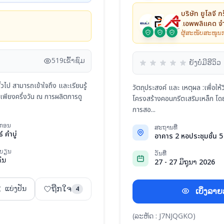
บริษัท ยูโลจี 
แอพพลิแคด จํ
ຜູ້ສະໜັບສະໜູນກ
519
ເຂົ້າຊົມ
ຍັງບໍ່ມີຮີວິວ
ั่วไป สามารถเข้าใจถึง และเรียนรู้
วัตถุประสงค์ และ เหตุผล :เพื่อให
เพียงครึ่งวัน ณ การผลิตการดู
โครงสร้างคอนกรีตเสริมเหล็ก โดยวิ
การสอ...
າກອນ
ສະຖານທີ່
 คำบู่
ທະບຽນ
ວັນທີ່
ົນ
27 - 27 ມິຖຸນາ 2026
ຖືກໃຈ
ແບ່ງປັນ
4
ເບິ່ງລາ
(ລະຫັດ : J7NJQGKO)