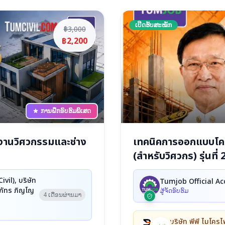
ເປີດຮັບສະໝັກ
฿3,000
฿2,200
ການຝຶກອົບຮົມພິເສດ
งานวิศวกรรมและช่าง
เทคนิคการออกแบบโครง
(สำหรับวิศวกร) รุ่นที่ 
il), บริษัท
Tumjob Official Ac
พีรภัทร ภิญโญ
ຜູ້ຈັດອົບຮົມ
4 ເດືອນຜ່ານມາ
บริษัท พีพี ไมโครไ