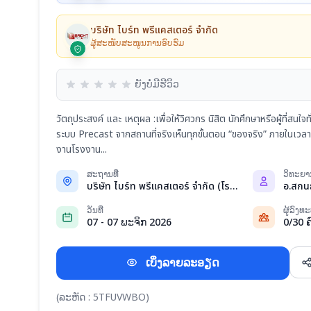
บริษัท ไบร์ท พรีแคสเตอร์ จำกัด
ຜູ້ສະໜັບສະໜູນການອົບຮົມ
ຍັງບໍ່ມີຮີວິວ
วัตถุประสงค์ และ เหตุผล :เพื่อให้วิศวกร นิสิต นักศึกษาหรือผู้ที่สนใจท
ระบบ Precast จากสถานที่จริงเห็นทุกขั้นตอน “ของจริง” ภายในเวลา
งานโรงงาน...
ສະຖານທີ່
ວິທະຍ
บริษัท ไบร์ท พรีแคสเตอร์ จำกัด (โรงงาน ไ...
อ.สกนธ์
ວັນທີ່
ຜູ້ລົງ
07 - 07 ພະຈິກ 2026
0/30 ຄ
ເບິ່ງລາຍລະອຽດ
(ລະຫັດ : 5TFUVWBO)