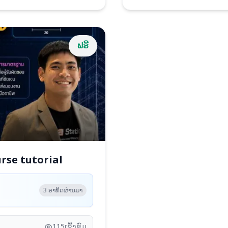
ຟຣີ
urse tutorial
3 ອາທິດຜ່ານມາ
115
ເຂົ້າຊົມ