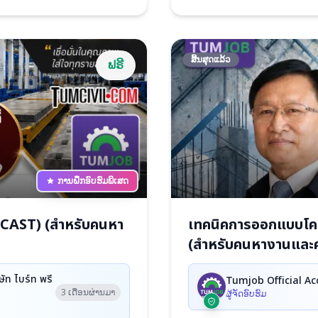
ສິ້ນສຸດແລ້ວ
ຟຣີ
ການຝຶກອົບຮົມພິເສດ
RECAST) (สำหรับคนหา
เทคนิคการออกแบบโครง
(สำหรับคนหางานและค
ัท ไบร์ท พรี
Tumjob Official Ac
3 ເດືອນຜ່ານມາ
ຜູ້ຈັດອົບຮົມ