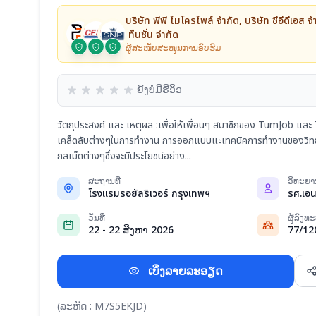
บริษัท พีพี ไมโครไพล์ จำกัด, บริษัท ซีอีดีเอส จ
เท็นชั่น จำกัด
ຜູ້ສະໜັບສະໜູນການອົບຮົມ
ຍັງບໍ່ມີຮີວິວ
วัตถุประสงค์ และ เหตุผล :เพื่อให้เพื่อนๆ สมาชิกของ TumJob แล
เคล็ดลับต่างๆในการทำงาน การออกแบบแะเทคนิคการทำงานของวิทย
กลเม็ดต่างๆซึ่งจะมีประโยชน์อย่าง...
ສະຖານທີ່
ວິທະຍ
โรงแรมรอยัลริเวอร์ กรุงเทพฯ
ວັນທີ່
ຜູ້ລົງ
22 - 22 ສິງຫາ 2026
77/12
ເບິ່ງລາຍລະອຽດ
(ລະຫັດ : M7S5EKJD)