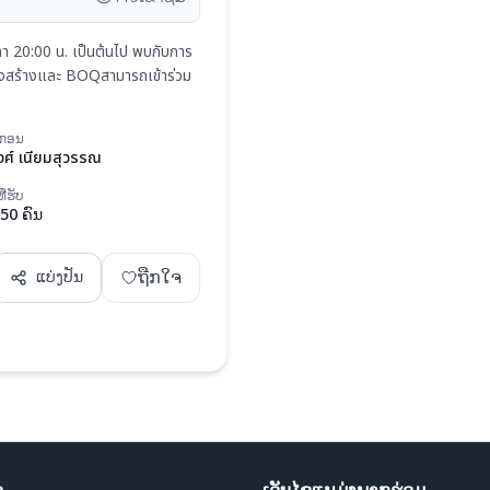
า 20:00 น. เป็นต้นไป พบกับการ
งสร้างและ BOQสามารถเข้าร่วม
າກອນ
งศ์ เนียมสุวรรณ
່ຮັບ
 50 ຄົນ
ຖືກໃຈ
ແບ່ງປັນ