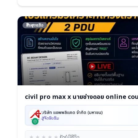
ສິ້ນສຸດແລ້ວ
civil pro max x นายช่างดอย online co
บริษัท แอพพลิแคด จํากัด (มหาชน)
ຜູ້ຈັດອົບຮົມ
ຍັງບໍ່ມີຮີວິວ