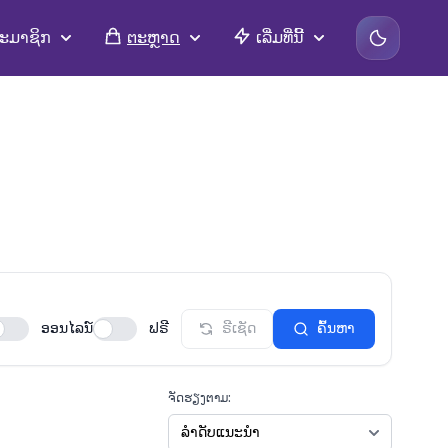
ະມາຊິກ
ຕະຫຼາດ
ເລີ່ມທີ່ນີ້
ອອນໄລນ໌
ຟຣີ
ຣີເຊັດ
ຄົ້ນຫາ
ຈັດຮຽງຕາມ: