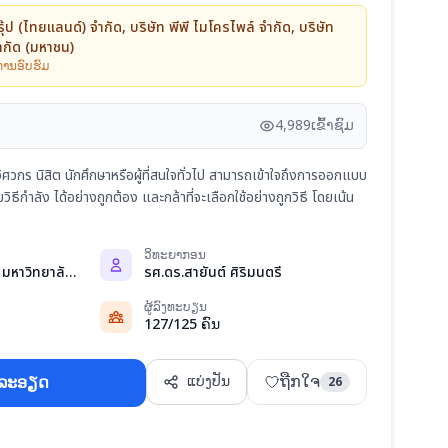
กรุ๊ป (ไทยแลนด์) จำกัด, บริษัท พีพี ไมโครไพล์ จำกัด, บริษัท
ากัด (มหาชน)
ານອົບຮົມ
4,989
ເຂົ້າຊົມ
้วิศวกร นิสิต นักศึกษาหรือผู้ที่สนใจทั่วไป สามารถเข้าใจถึงการออกแบบ
ธีกำลัง ได้อย่างถูกต้อง และกล้าที่จะเลือกใช้อย่างถูกวิธี โดยเน้น
ວິທະຍາກອນ
อาคาร 2 หอประชุมชั้น 5 มหาวิทยาลัยปทุมธา...
รศ.ดร.สายันต์ ศิริมนตรี
ຜູ້ລົງທະບຽນ
127/125 ຄົນ
ຖືກໃຈ
ຍລະອຽດ
ແບ່ງປັນ
26