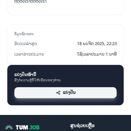
ติดต่อเราติดต่อเรา
ຂໍ້ມູນຊັບພອນ
ອັບເດດລ່າສຸດ
18 ພະຈິກ 2025, 22:23
ເວລາອ່ານປະມານ
ໃຊ້ເວລາປະມານ 1 ນາທີ
ແບ່ງປັນໜ້ານີ້
ສົ່ງຕໍ່ຄວາມຮູ້ນີ້ໃຫ້ເພື່ອນຂອງທ່ານ.
ແບ່ງປັນ
ສູນຊ່ວຍເຫຼືອ
TUM
JOB