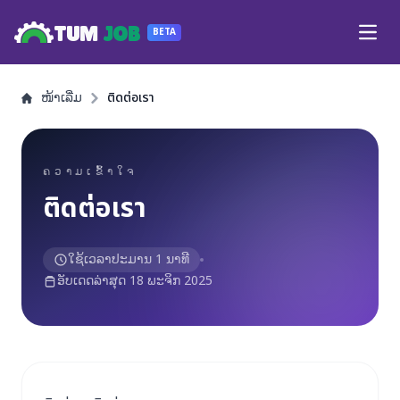
TUM
JOB
BETA
Open
ໜ້າເລີ່ມ
ติดต่อเรา
ຄວາມເຂົ້າໃຈ
ติดต่อเรา
ໃຊ້ເວລາປະມານ 1 ນາທີ
ອັບເດດລ່າສຸດ 18 ພະຈິກ 2025