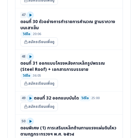
สมัครเรียนเพื่อดู
47
ตอนที่ 30 ตัวอย่างการทำรายการคำนวณ ฐานรากวาง
บนเสาเข็ม
วิดีโอ
20:06
สมัครเรียนเพื่อดู
48
ตอนที่ 31 ออกแบบโครงหลังคาเหล็กรูปพรรณ
(Steel Roof) + เอกสารการบรรยาย
วิดีโอ
36:05
สมัครเรียนเพื่อดู
ตอนที่ 32 ออกแบบบันได
49
วิดีโอ
25:00
สมัครเรียนเพื่อดู
50
ตอนพิเศษ (1) การเสริมเหล็กต้านทานแรงแผ่นดินไหว
ตามกฎกระทรวงฯ พ.ศ. ๒๕๖๔