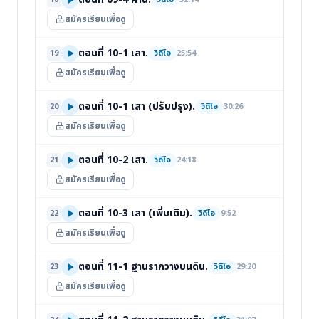
สมัครเรียนเพื่อดู
ตอนที่ 10-1 เสา.
19
วิดีโอ
25:54
สมัครเรียนเพื่อดู
ตอนที่ 10-1 เสา (ปรับปรุง).
20
วิดีโอ
30:26
สมัครเรียนเพื่อดู
ตอนที่ 10-2 เสา.
21
วิดีโอ
24:18
สมัครเรียนเพื่อดู
ตอนที่ 10-3 เสา (เพิ่มเติม).
22
วิดีโอ
9:52
สมัครเรียนเพื่อดู
ตอนที่ 11-1 ฐานรากวางบนดิน.
23
วิดีโอ
29:20
สมัครเรียนเพื่อดู