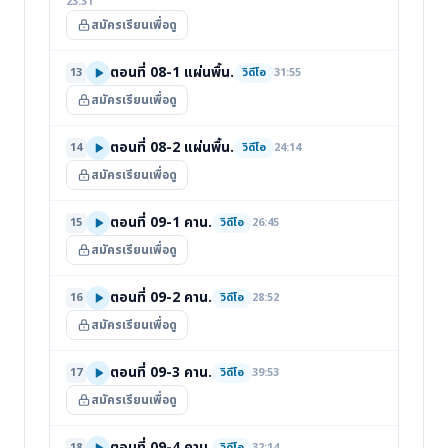
23:31
สมัครเรียนเพื่อดู
ตอนที่ 08-1 แผ่นพื้น.
13
วิดีโอ
31:55
สมัครเรียนเพื่อดู
ตอนที่ 08-2 แผ่นพื้น.
14
วิดีโอ
24:14
สมัครเรียนเพื่อดู
ตอนที่ 09-1 คาน.
15
วิดีโอ
26:45
สมัครเรียนเพื่อดู
ตอนที่ 09-2 คาน.
16
วิดีโอ
28:52
สมัครเรียนเพื่อดู
ตอนที่ 09-3 คาน.
17
วิดีโอ
39:53
สมัครเรียนเพื่อดู
ตอนที่ 09-4 คาน.
18
วิดีโอ
32:14