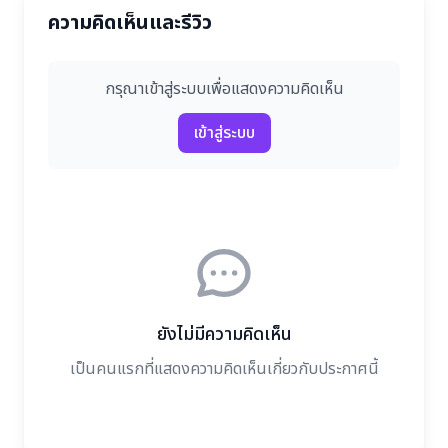
ความคิดเห็นและรีวิว
กรุณาเข้าสู่ระบบเพื่อแสดงความคิดเห็น
เข้าสู่ระบบ
ยังไม่มีความคิดเห็น
เป็นคนแรกที่แสดงความคิดเห็นเกี่ยวกับประกาศนี้