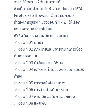
อาจจะใช้เวลา 1-2 วัน ในการแก้ไข
ช่วงนี้อาจจะไม่สะดวกในช่วงตอนดังกล่าว ให้ใช้
Firefox หรือ Browser อื่นเข้าไปก่อน *
ถ้าต้องการดูจริงๆ ช่วงตอนที่ 1 - 21 ให้เลือก
เจาะจงความละเอียดไปเลย
หัวข้อในการสอนและการบรรยาย :
✅ ตอนที่ 01 บทนำ
✅ ตอนที่ 02 กฎหมายและมาตรฐานที่เกี่ยวข้อง
กับการออกแบบ
✅ ตอนที่ 03 กำลังและการใช้งาน
✅ ตอนที่ 04 หลักการทั่วไปของการออกแบบวิธี
กำลัง
✅ ตอนที่ 05 การวางผังโครงสร้าง
✅ ตอนที่ 06 การถ่ายน้ำหนักบรรทุก
✅ ตอนที่ 07 พารามิเตอร์ในการออกแบบ
✅ ตอนที่ 08 แผ่นพื้น