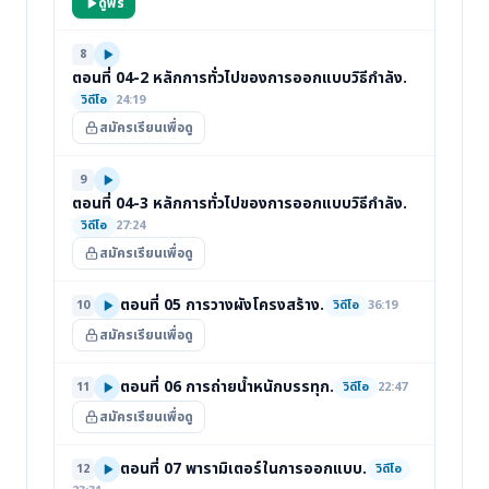
ดูฟรี
8
ตอนที่ 04-2 หลักการทั่วไปของการออกแบบวิธีกำลัง.
วิดีโอ
24:19
สมัครเรียนเพื่อดู
9
ตอนที่ 04-3 หลักการทั่วไปของการออกแบบวิธีกำลัง.
วิดีโอ
27:24
สมัครเรียนเพื่อดู
ตอนที่ 05 การวางผังโครงสร้าง.
10
วิดีโอ
36:19
สมัครเรียนเพื่อดู
ตอนที่ 06 การถ่ายน้ำหนักบรรทุก.
11
วิดีโอ
22:47
สมัครเรียนเพื่อดู
ตอนที่ 07 พารามิเตอร์ในการออกแบบ.
12
วิดีโอ