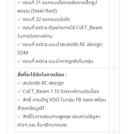
✅ ตอนที่ 31 ออกแบบโครงหลังคาเหล็กรูป
พรรณ (Steel Roof)
✅ ตอนที่ 32 ออกแบบบันได
✅ ตอนที่ extra ตัวอย่างการใช้ CvET_Beam
ในการวิเคราะห์คาน
✅ ตอนที่ extra แนะนำสเปรดชีต RC design
SDM
✅ ตอนที่ extra แนะนำการดูคลิปในกลุ่ม
สิ่งที่จะได้รับในการเรียน :
✅ สเปรดชีต RC design
✅ CvET_Beam 1.10 วิเคราะห์คานต่อเนื่อง
✅ สิทธิ์ การเข้าดู VDO ในกลุ่ม FB ตลอด พร้อม
สำรองข้อมูลไว้
✅ สิทธิ์ในการสอบถามพูดคุย สอบถามปัญหา
ต่างๆ และ อื่นๆอีกมากมาย