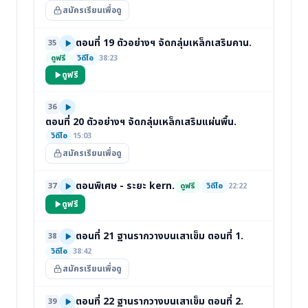
สมัครเรียนเพื่อดู
ตอนที่ 19 ตัวอย่างฯ จัดกลุ่มเหล็กเสริมคาน.
35
ดูฟรี
วิดีโอ
38:23
ดูฟรี
36
ตอนที่ 20 ตัวอย่างฯ จัดกลุ่มเหล็กเสริมแผ่นพื้น.
วิดีโอ
15:03
สมัครเรียนเพื่อดู
ตอนพิเศษ - ระยะ kern.
37
ดูฟรี
วิดีโอ
22:22
ดูฟรี
ตอนที่ 21 ฐานรากวางบนเสาเข็ม ตอนที่ 1.
38
วิดีโอ
38:42
สมัครเรียนเพื่อดู
ตอนที่ 22 ฐานรากวางบนเสาเข็ม ตอนที่ 2.
39