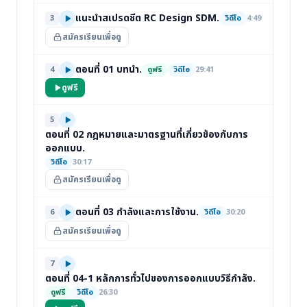
แนะนำสเปรดชีต RC Design SDM.
3
วิดีโอ
4:49
สมัครเรียนเพื่อดู
ตอนที่ 01 บทนำ.
4
ดูฟรี
วิดีโอ
29:41
ดูฟรี
5
ตอนที่ 02 กฎหมายและมาตรฐานที่เกี่ยวข้องกับการ
ออกแบบ.
วิดีโอ
30:17
สมัครเรียนเพื่อดู
ตอนที่ 03 กำลังและการใช้งาน.
6
วิดีโอ
30:20
สมัครเรียนเพื่อดู
7
ตอนที่ 04-1 หลักการทั่วไปของการออกแบบวิธีกำลัง.
ดูฟรี
วิดีโอ
26:30