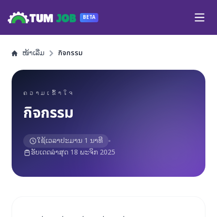
TUM
JOB
BETA
Open
ໜ້າເລີ່ມ
กิจกรรม
ຄວາມເຂົ້າໃຈ
กิจกรรม
ໃຊ້ເວລາປະມານ 1 ນາທີ
ອັບເດດລ່າສຸດ 18 ພະຈິກ 2025