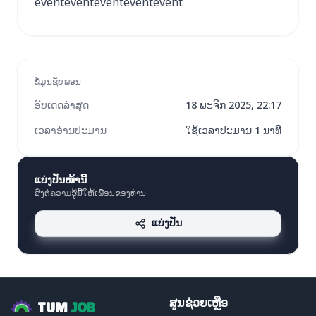
eventeventeventeventevent
ຂໍ້ມູນຊັບພອນ
ອັບເດດລ່າສຸດ
18 ພະຈິກ 2025, 22:17
ເວລາອ່ານປະມານ
ໃຊ້ເວລາປະມານ 1 ນາທີ
ແບ່ງປັນໜ້ານີ້
ສົ່ງຕໍ່ຄວາມຮູ້ນີ້ໃຫ້ເພື່ອນຂອງທ່ານ.
ແບ່ງປັນ
ສູນຊ່ວຍເຫຼືອ
TUM
JOB