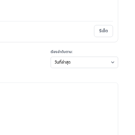
รีเซ็ต
เรียงลำดับตาม: