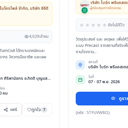
บริษัท ไบร์ท พรีแคสเต
 ไมโครไพล์ จำกัด, บริษัท ซีอีดี
ผู้สนับสนุนการจัดอบรม
ยังไม่มีรีวิว
4,029
เข้าชม
วัตถุประสงค์ และ เหตุผล :เพื่อให้ว
ระบบ Precast จากสถานที่จริงเห็
ะ TumCivil ได้ทราบเทคนิคและ
งานโรงงาน...
ากร วิศวกรมืออาชีพ และเผย
สถานที่
วันที่
รศ.เอนก ศิริพานิชกร อ.กิตติ บุญแสง อ.วิโรจน์ ลิชนะเธียร อ.พีรภัทร ภิญโญพจนีย์
07 - 07 พ.ย. 2026
บียน
0 คน
ดูรา
ถูกใจ
แชร์
7
(รหัส : 5TFUVWBO)