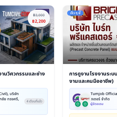
เร็ว ๆ นี้
฿3,000
฿2,200
งานวิศวกรรมและช่าง
การดูงานโรงงานระบบช
งานและคนมืออาชีพ)
il), บริษัท
Tumjob Official
เอกชัย ทรงศรี,
สเตอร์ จำกัด
4 เดือนที่แล้ว
ผู้จัดอบรม