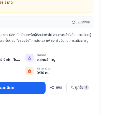
อร์ จำกัด
523
เข้าชม
ิศวกร นิสิต นักศึกษาหรือผู้ที่สนใจทั่วไป สามารถเข้าใจถึง และเรียนรู้
นทุกขั้นตอน “ของจริง” ภายในเวลาเพียงครึ่งวัน ณ การผลิตการดู
วิทยากร
บริษัท ไบร์ท พรีแคสเตอร์ จำกัด (โรงงาน ไ...
อ.สกนธ์ คำบู่
ผู้ลงทะเบียน
0/30 คน
ถูกใจ
ยละเอียด
แชร์
4